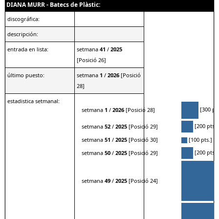
DIANA MURR - Batecs de Plàstic:
discográfica:
descripción:
entrada en lista:
setmana
41
/
2025
[Posició 26]
último puesto:
setmana
1
/
2026
[Posició
28]
estadistica setmanal:
[300 pts
setmana
1
/
2026
[Posició 28]
[200 pts.]
setmana
52
/
2025
[Posició 29]
setmana
51
/
2025
[Posició 30]
[100 pts.]
[200 pts.]
setmana
50
/
2025
[Posició 29]
setmana
49
/
2025
[Posició 24]