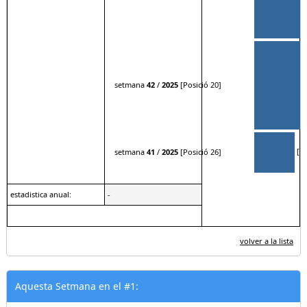
setmana
42
/
2025
[Posició 20]
[50
setmana
41
/
2025
[Posició 26]
estadistica anual:
-
volver a la lista
Aquesta Setmana en el #1: