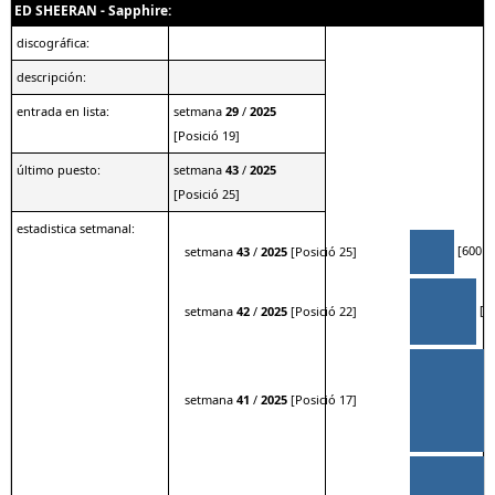
ED SHEERAN - Sapphire:
discográfica:
descripción:
entrada en lista:
setmana
29
/
2025
[Posició 19]
último puesto:
setmana
43
/
2025
[Posició 25]
estadistica setmanal:
[600 pt
setmana
43
/
2025
[Posició 25]
[90
setmana
42
/
2025
[Posició 22]
setmana
41
/
2025
[Posició 17]