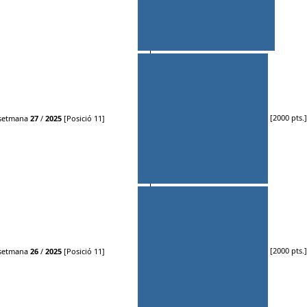
[2000 pts.]
setmana
27
/
2025
[Posició 11]
[2000 pts.]
setmana
26
/
2025
[Posició 11]