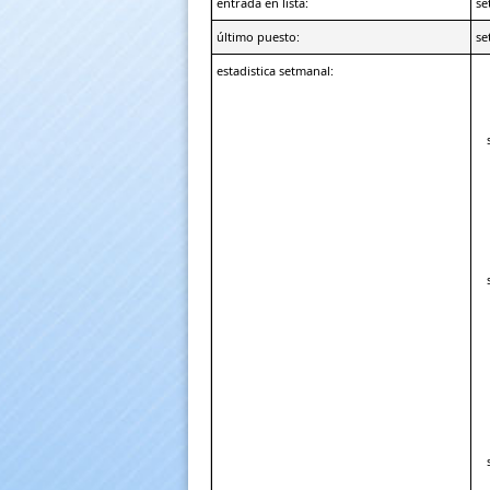
entrada en lista:
s
último puesto:
s
estadistica setmanal: