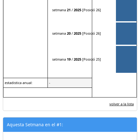
[
setmana
21
/
2025
[Posició 26]
[
setmana
20
/
2025
[Posició 26]
setmana
19
/
2025
[Posició 25]
estadistica anual:
-
volver a la lista
Aquesta Setmana en el #1: