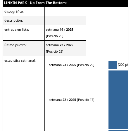
LINKIN PARK - Up From The Bottom:
discográfica:
descripción:
entrada en lista:
setmana
19
/
2025
[Posició 25]
último puesto:
setmana
23
/
2025
[Posició 29]
estadistica setmanal:
[200 pts.
setmana
23
/
2025
[Posició 29]
setmana
22
/
2025
[Posició 17]